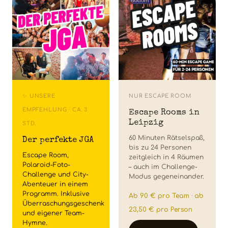
✨ UNSERE
NUR ESCAPE ROOM
EMPFEHLUNG · CA. 3
Escape Rooms in
Leipzig
STD.
60 Minuten Rätselspaß,
Der perfekte JGA
bis zu 24 Personen
Escape Room,
zeitgleich in 4 Räumen
Polaroid-Foto-
– auch im Challenge-
Challenge und City-
Modus gegeneinander.
Abenteuer in einem
Programm. Inklusive
Ab 90 € pro Team · ab
Überraschungsgeschenk
23,50 € pro Person
und eigener Team-
Hymne.