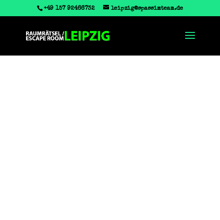
+49 157 92466732
leipzig@spassimteam.de