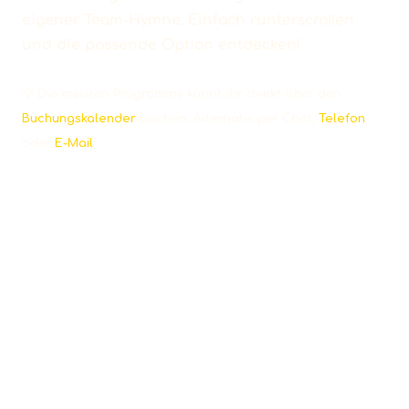
eigener Team-Hymne. Einfach runterscrollen
und die passende Option entdecken!
💡 Die meisten Programme könnt ihr direkt über den
Buchungskalender
buchen. Alternativ per Chat,
Telefon
oder
E-Mail
.