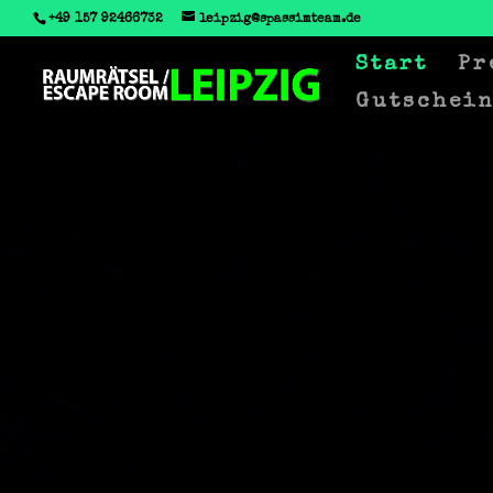
+49 157 92466732
leipzig@spassimteam.de
Start
Pr
Gutschei