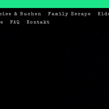
eise & Buchen
Family Escape
Kid
ne
FAQ
Kontakt