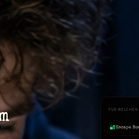
FÜR WELCHEN
m
🔐
Escape Ro